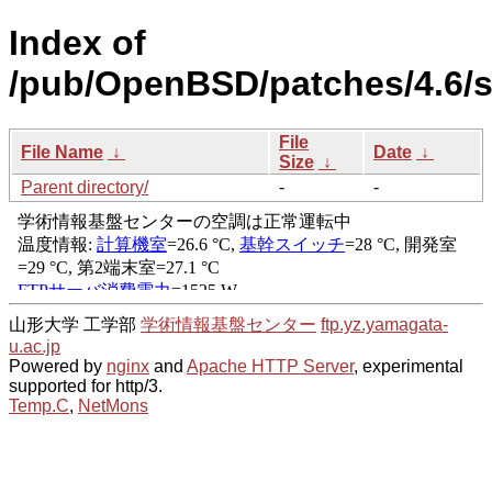
Index of
/pub/OpenBSD/patches/4.6/s
File
File Name
↓
Date
↓
Size
↓
Parent directory/
-
-
山形大学 工学部
学術情報基盤センター
ftp.yz.yamagata-
u.ac.jp
Powered by
nginx
and
Apache HTTP Server
, experimental
supported for http/3.
Temp.C
,
NetMons