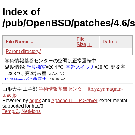
Index of
/pub/OpenBSD/patches/4.6/s
File
File Name
↓
Date
↓
Size
↓
Parent directory/
-
-
山形大学 工学部
学術情報基盤センター
ftp.yz.yamagata-
u.ac.jp
Powered by
nginx
and
Apache HTTP Server
, experimental
supported for http/3.
Temp.C
,
NetMons