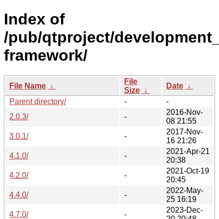
Index of
/pub/qtproject/development_r
framework/
File
File Name
↓
Date
↓
Size
↓
Parent directory/
-
-
2016-Nov-
2.0.3/
-
08 21:55
2017-Nov-
3.0.1/
-
16 21:26
2021-Apr-21
4.1.0/
-
20:38
2021-Oct-19
4.2.0/
-
20:45
2022-May-
4.4.0/
-
25 16:19
2023-Dec-
4.7.0/
-
20 20:48