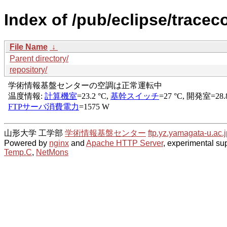
Index of /pub/eclipse/tracec
File Name
↓
Parent directory/
repository/
山形大学 工学部
学術情報基盤センター
ftp.yz.yamagata-u.ac.j
Powered by
nginx
and
Apache HTTP Server
, experimental sup
Temp.C
,
NetMons