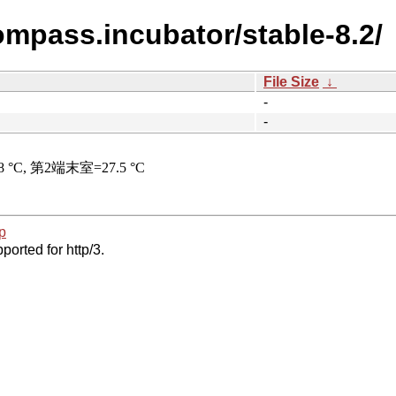
ompass.incubator/stable-8.2/
File Size
↓
-
-
p
ported for http/3.