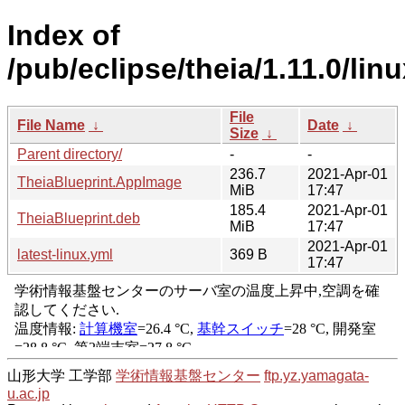
Index of
/pub/eclipse/theia/1.11.0/linu
File
File Name
↓
Date
↓
Size
↓
Parent directory/
-
-
236.7
2021-Apr-01
TheiaBlueprint.AppImage
MiB
17:47
185.4
2021-Apr-01
TheiaBlueprint.deb
MiB
17:47
2021-Apr-01
latest-linux.yml
369 B
17:47
山形大学 工学部
学術情報基盤センター
ftp.yz.yamagata-
u.ac.jp