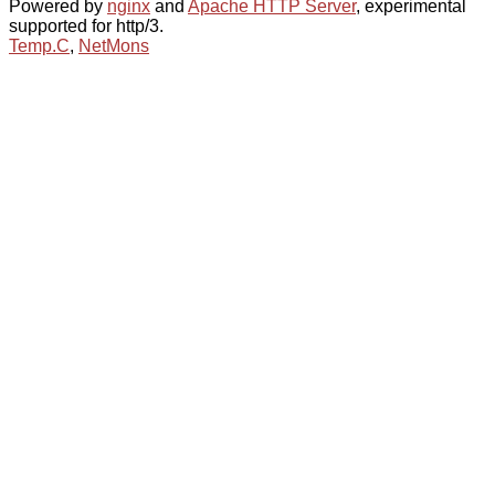
Powered by
nginx
and
Apache HTTP Server
, experimental
supported for http/3.
Temp.C
,
NetMons