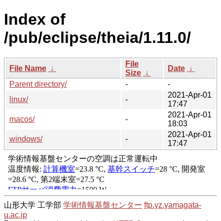
Index of
/pub/eclipse/theia/1.11.0/
File
File Name
↓
Date
↓
Size
↓
Parent directory/
-
-
2021-Apr-01
linux/
-
17:47
2021-Apr-01
macos/
-
18:03
2021-Apr-01
windows/
-
17:47
山形大学 工学部
学術情報基盤センター
ftp.yz.yamagata-
u.ac.jp