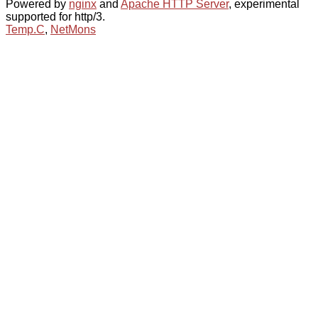
Powered by
nginx
and
Apache HTTP Server
, experimental
supported for http/3.
Temp.C
,
NetMons