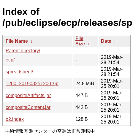
Index of
/pub/eclipse/ecp/releases/s
File
File Name
↓
Date
↓
Size
↓
Parent directory/
-
-
2019-Mar-
ecp/
-
28 21:54
2019-Mar-
spreadsheet/
-
28 21:54
2019-Mar-
1200_201903251200.zip
24.8 MiB
25 20:01
2019-Mar-
compositeArtifacts.jar
447 B
25 20:01
2019-Mar-
compositeContent.jar
442 B
25 20:01
2019-Mar-
p2.index
128 B
25 20:01