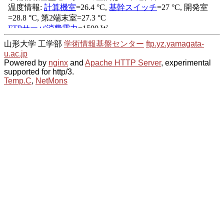
山形大学 工学部
学術情報基盤センター
ftp.yz.yamagata-
u.ac.jp
Powered by
nginx
and
Apache HTTP Server
, experimental
supported for http/3.
Temp.C
,
NetMons