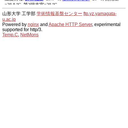
山形大学 工学部
学術情報基盤センター
ftp.yz.yamagata-
u.ac.jp
Powered by
nginx
and
Apache HTTP Server
, experimental
supported for http/3.
Temp.C
,
NetMons