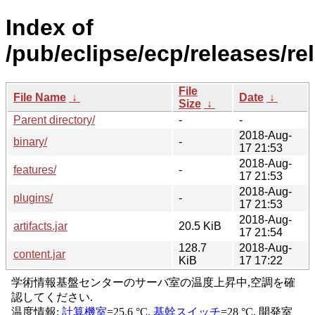
Index of
/pub/eclipse/ecp/releases/r
File
File Name
↓
Date
↓
Size
↓
Parent directory/
-
-
2018-Aug-
binary/
-
17 21:53
2018-Aug-
features/
-
17 21:53
2018-Aug-
plugins/
-
17 21:53
2018-Aug-
artifacts.jar
20.5 KiB
17 21:54
128.7
2018-Aug-
content.jar
KiB
17 17:22