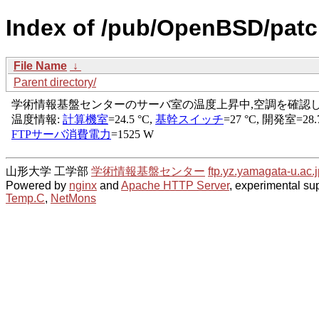
Index of /pub/OpenBSD/patc
File Name
↓
Parent directory/
山形大学 工学部
学術情報基盤センター
ftp.yz.yamagata-u.ac.j
Powered by
nginx
and
Apache HTTP Server
, experimental sup
Temp.C
,
NetMons