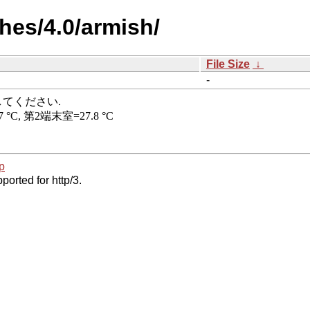
hes/4.0/armish/
File Size
↓
-
p
ported for http/3.