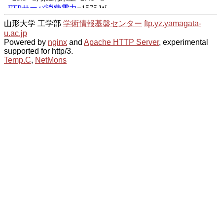
山形大学 工学部
学術情報基盤センター
ftp.yz.yamagata-
u.ac.jp
Powered by
nginx
and
Apache HTTP Server
, experimental
supported for http/3.
Temp.C
,
NetMons