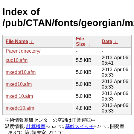
Index of
/pub/CTAN/fonts/georgian/mx
File
File Name
↓
Date
↓
Size
↓
Parent directory/
-
-
2013-Apr-06
xuc10.afm
5.5 KiB
05:41
2013-Apr-06
mxedbf10.afm
5.0 KiB
05:33
2013-Apr-06
mxed10.afm
5.0 KiB
05:33
2013-Apr-06
mxedi10.afm
5.0 KiB
05:33
2013-Apr-06
mxedc10.afm
4.8 KiB
05:33