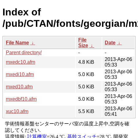
Index of
/pub/CTAN/fonts/georgian/mx
File
File Name
↓
Date
↓
Size
↓
Parent directory/
-
-
2013-Apr-06
mxedc10.afm
4.8 KiB
05:33
2013-Apr-06
mxedi10.afm
5.0 KiB
05:33
2013-Apr-06
mxed10.afm
5.0 KiB
05:33
2013-Apr-06
mxedbf10.afm
5.0 KiB
05:33
2013-Apr-06
xuc10.afm
5.5 KiB
05:41