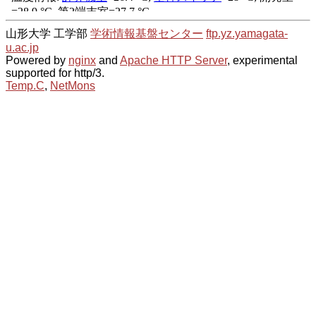
山形大学 工学部
学術情報基盤センター
ftp.yz.yamagata-
u.ac.jp
Powered by
nginx
and
Apache HTTP Server
, experimental
supported for http/3.
Temp.C
,
NetMons